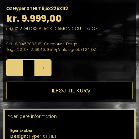
OZ Hyper XT HLT 9,5X22 5X112
kr.
9.999,00
i 9,5X22 GLOSS BLACK DIAMOND CUT fra OZ
SKU:
W01A52003U8
Categories:
Fælge
Tags:
22"
,
5x112
,
66.46
,
9.5"
,
Ej Vinteregnet
,
ET24
,
OZ
OZ
Hyper
XT
HLT
TILFØJ TIL KURV
9,5X22
5X112
antal
Yderligere information
Egenskaber
Design:
Hyper XT HLT