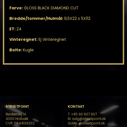
Farve:
GLOSS BLACK DIAMOND CUT
Bredde/tommer/Hulmål:
9,5X22 x 5X112
ET:
24
Vinteregnet:
Ej Vinteregnet
Bolte:
Kugle
STREETPOINT
KONTAKT
Bødkervej 14
T: +45 93 907 907
4300 Holbæk
M: salg@streetpoint.dk
CVR: DK44139332
SoMe:
@streetpoint.dk