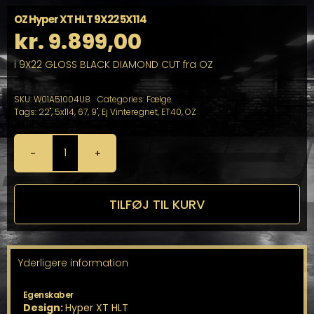
OZ Hyper XT HLT 9X22 5X114
kr.
9.899,00
i 9X22 GLOSS BLACK DIAMOND CUT fra OZ
SKU:
W01A51004U8
Categories:
Fælge
Tags:
22"
,
5x114
,
67
,
9"
,
Ej Vinteregnet
,
ET40
,
OZ
OZ
Hyper
XT
HLT
TILFØJ TIL KURV
9X22
5X114
antal
Yderligere information
Egenskaber
Design:
Hyper XT HLT