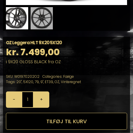
OZ Leggera HLT 9X20 5X120
kr.
7.499,00
i 9X20 GLOSS BLACK fra OZ
SKU:
W01970202O2
Categories:
Fælge
Tags:
20"
,
5X120
,
79
,
9"
,
ET39
,
OZ
,
Vinteregnet
OZ
Leggera
HLT
9X20
TILFØJ TIL KURV
5X120
antal