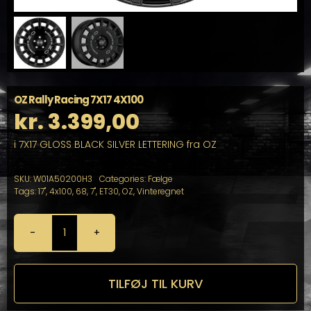
OZ Rally Racing 7X17 4X100
kr.
3.399,00
i 7X17 GLOSS BLACK SILVER LETTERING fra OZ
SKU:
W01A50200H3
Categories:
Fælge
Tags:
17"
,
4x100
,
68
,
7"
,
ET30
,
OZ
,
Vinteregnet
OZ
Rally
Racing
7X17
TILFØJ TIL KURV
4X100
antal