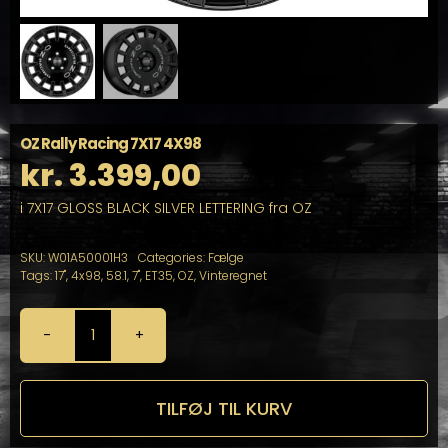
OZ Rally Racing 7X17 4X98
kr.
3.399,00
i 7X17 GLOSS BLACK SILVER LETTERING fra OZ
SKU:
W01A50001H3
Categories:
Fælge
Tags:
17"
,
4x98
,
58.1
,
7"
,
ET35
,
OZ
,
Vinteregnet
OZ
Rally
Racing
7X17
TILFØJ TIL KURV
4X98
antal