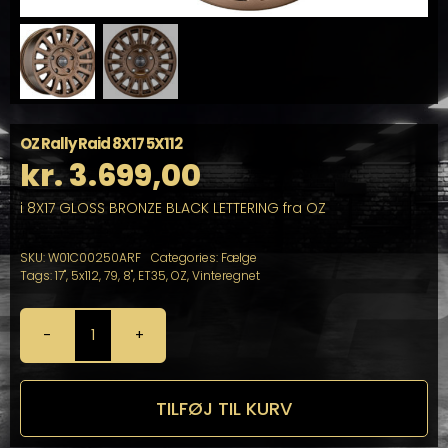
OZ Rally Raid 8X17 5X112
kr.
3.699,00
i 8X17 GLOSS BRONZE BLACK LETTERING fra OZ
SKU:
W01C00250ARF
Categories:
Fælge
Tags:
17"
,
5x112
,
79
,
8"
,
ET35
,
OZ
,
Vinteregnet
OZ
Rally
Raid
8X17
TILFØJ TIL KURV
5X112
antal