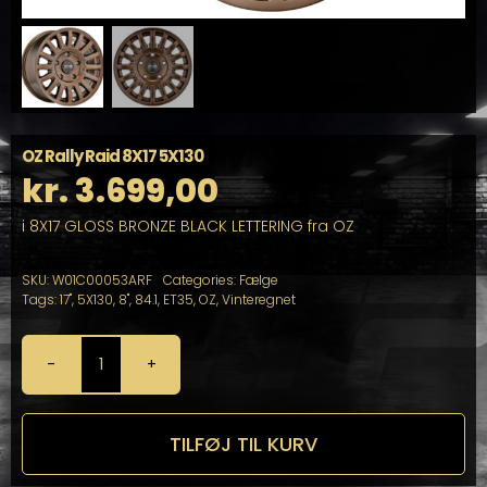
OZ Rally Raid 8X17 5X130
kr.
3.699,00
i 8X17 GLOSS BRONZE BLACK LETTERING fra OZ
SKU:
W01C00053ARF
Categories:
Fælge
Tags:
17"
,
5X130
,
8"
,
84.1
,
ET35
,
OZ
,
Vinteregnet
OZ
Rally
Raid
8X17
TILFØJ TIL KURV
5X130
antal