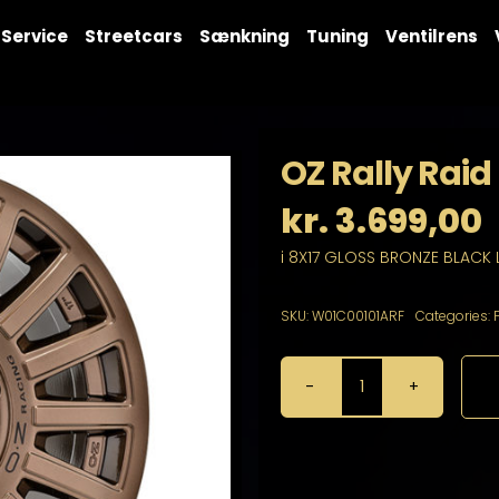
Service
Streetcars
Sænkning
Tuning
Ventilrens
OZ Rally Raid
kr.
3.699,00
i 8X17 GLOSS BRONZE BLACK 
SKU:
W01C00101ARF
Categories:
OZ
Rally
Raid
8X17
6X114,3