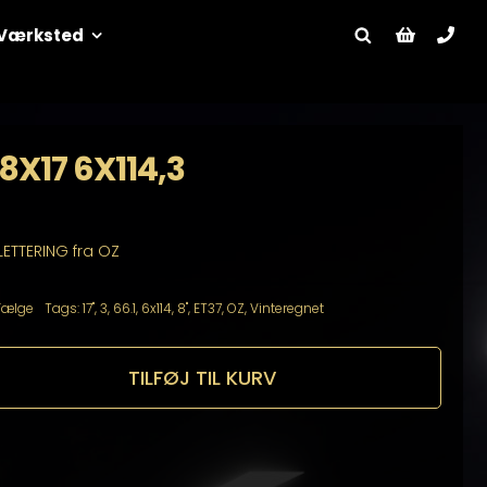
Værksted
 8X17 6X114,3
LETTERING fra OZ
Fælge
Tags:
17"
,
3
,
66.1
,
6x114
,
8"
,
ET37
,
OZ
,
Vinteregnet
TILFØJ TIL KURV