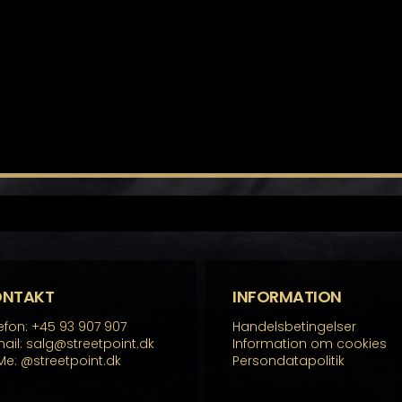
ONTAKT
INFORMATION
efon: +45 93 907 907
Handelsbetingelser
ail: salg@streetpoint.dk
Information om cookies
Me:
@streetpoint.dk
Persondatapolitik