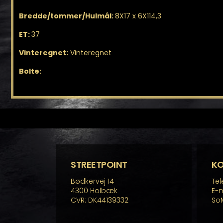
Bredde/tommer/Hulmål:
8X17 x 6X114,3
ET:
37
Vinteregnet:
Vinteregnet
Bolte:
STREETPOINT
K
Bødkervej 14
Tel
4300 Holbæk
E-m
CVR: DK44139332
So