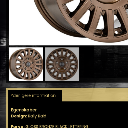
Yderligere information
Egenskaber
Design:
Rally Raid
Farve:
GLOSS BRONZE BLACK LETTERING