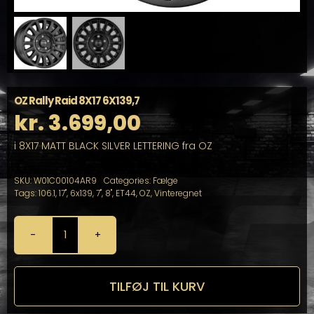
OZ Rally Raid 8X17 6X139,7
kr.
3.699,00
i 8X17 MATT BLACK SILVER LETTERING fra OZ
SKU:
W01C00104AR9
Categories:
Fælge
Tags:
106.1
,
17"
,
6x139
,
7"
,
8"
,
ET44
,
OZ
,
Vinteregnet
OZ
Rally
Raid
8X17
TILFØJ TIL KURV
6X139,7
antal