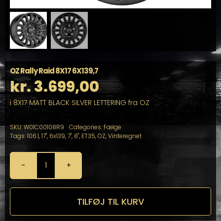
OZ Rally Raid 8X17 6X139,7
kr.
3.699,00
i 8X17 MATT BLACK SILVER LETTERING fra OZ
SKU:
W01C00108R9
Categories:
Fælge
Tags:
106.1
,
17"
,
6x139
,
7"
,
8"
,
ET35
,
OZ
,
Vinteregnet
OZ
Rally
Raid
8X17
TILFØJ TIL KURV
6X139,7
antal