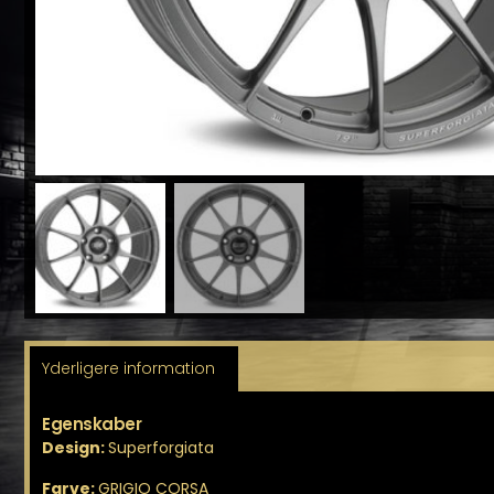
Yderligere information
Egenskaber
Design:
Superforgiata
Farve:
GRIGIO CORSA