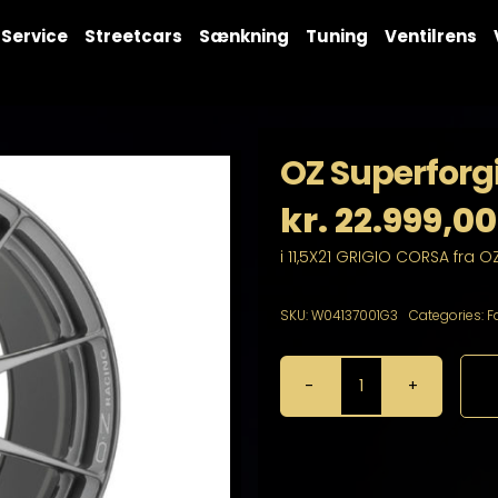
Service
Streetcars
Sænkning
Tuning
Ventilrens
OZ Superforgi
kr.
22.999,00
i 11,5X21 GRIGIO CORSA fra O
SKU:
W04137001G3
Categories:
F
OZ
Superforgiata
11,5X21
5X130
antal