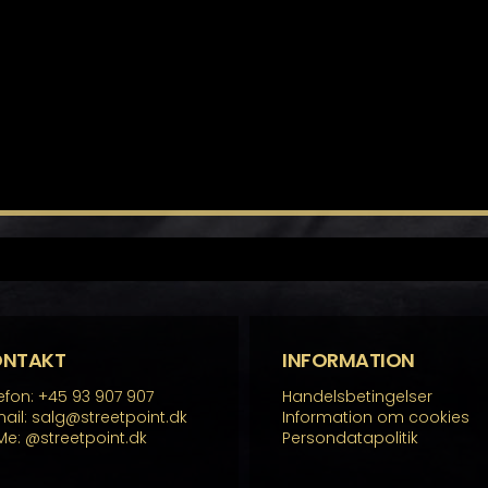
ONTAKT
INFORMATION
efon: +45 93 907 907
Handelsbetingelser
ail: salg@streetpoint.dk
Information om cookies
Me:
@streetpoint.dk
Persondatapolitik