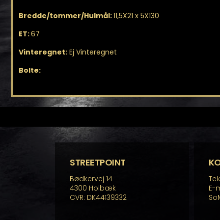
Bredde/tommer/Hulmål:
11,5X21 x 5X130
ET:
67
Vinteregnet:
Ej Vinteregnet
Bolte:
STREETPOINT
K
Bødkervej 14
Tel
4300 Holbæk
E-m
CVR: DK44139332
So