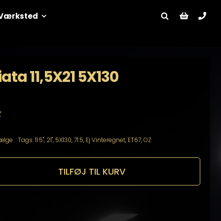
Værksted
ata 11,5X21 5X130
Z
ælge
Tags:
11.5"
,
21"
,
5X130
,
71.5
,
Ej Vinteregnet
,
ET67
,
OZ
TILFØJ TIL KURV