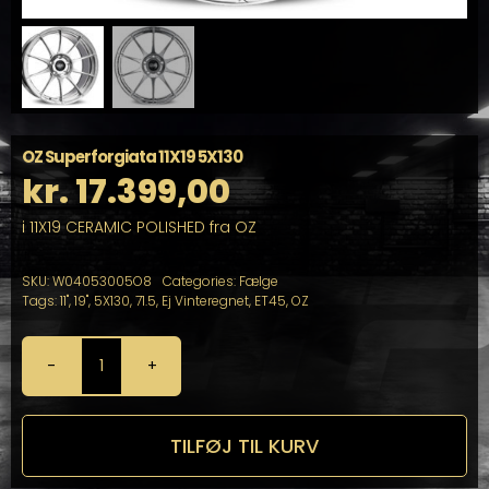
OZ Superforgiata 11X19 5X130
kr.
17.399,00
i 11X19 CERAMIC POLISHED fra OZ
SKU:
W04053005O8
Categories:
Fælge
Tags:
11"
,
19"
,
5X130
,
71.5
,
Ej Vinteregnet
,
ET45
,
OZ
OZ
Superforgiata
11X19
5X130
TILFØJ TIL KURV
antal