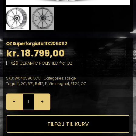
OZ Superforgiata 11X20 5X112
kr.
18.799,00
i 11X20 CERAMIC POLISHED fra OZ
SKU:
W04059013O8
Categories:
Fælge
Tags:
11"
,
20"
,
57.1
,
5x112
,
Ej Vinteregnet
,
ET24
,
OZ
OZ
Superforgiata
11X20
5X112
TILFØJ TIL KURV
antal