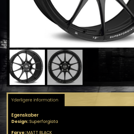
Yderligere information
Egenskaber
Design:
Superforgiata
Farve:
MATT BLACK