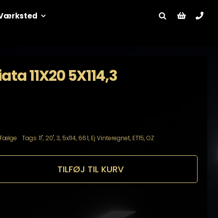
Værksted
ata 11X20 5X114,3
Fælge
Tags:
11"
,
20"
,
3
,
5x114
,
66.1
,
Ej Vinteregnet
,
ET15
,
OZ
TILFØJ TIL KURV