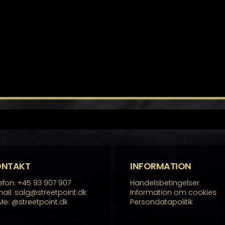
ONTAKT
INFORMATION
efon: +45 93 907 907
Handelsbetingelser
ail: salg@streetpoint.dk
Information om cookies
Me:
@streetpoint.dk
Persondatapolitik