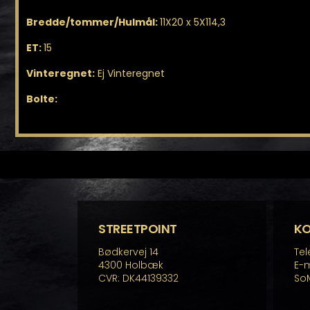
Bredde/tommer/Hulmål:
11X20 x 5X114,3
ET:
15
Vinteregnet:
Ej Vinteregnet
Bolte:
STREETPOINT
K
Bødkervej 14
Tel
4300 Holbæk
E-m
CVR: DK44139332
So