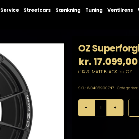
Service
Streetcars
Sænkning
Tuning
Ventilrens
OZ Superforgi
kr.
17.099,00
i 11X20 MATT BLACK fra OZ
SKU:
W04059007N7
Categories:
OZ
Superforgiata
11X20
5X114,3
antal