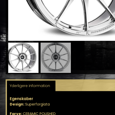
Yderligere information
Egenskaber
Design:
Superforgiata
Farve:
CERAMIC POLISHED