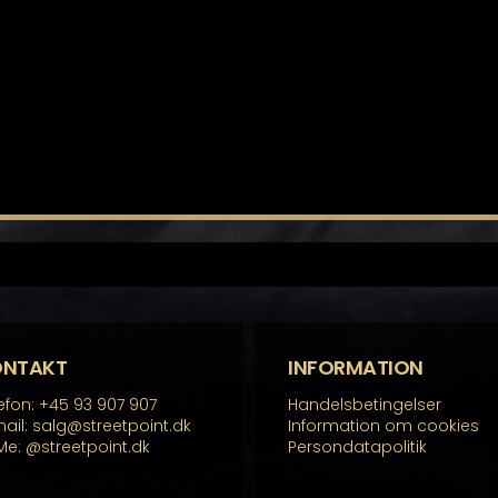
ONTAKT
INFORMATION
efon: +45 93 907 907
Handelsbetingelser
ail: salg@streetpoint.dk
Information om cookies
Me:
@streetpoint.dk
Persondatapolitik