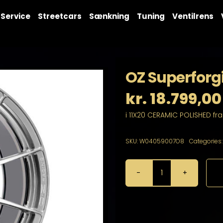
Service
Streetcars
Sænkning
Tuning
Ventilrens
OZ Superforgi
kr.
18.799,00
i 11X20 CERAMIC POLISHED fr
SKU:
W04059007O8
Categories
OZ
Superforgiata
11X20
5X114,3
antal