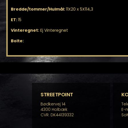
Bredde/tommer/Hulmål:
11X20 x 5X114,3
ET:
15
Vinteregnet:
Ej Vinteregnet
Bolte:
STREETPOINT
K
Bødkervej 14
Tel
4300 Holbæk
E-m
CVR: DK44139332
So