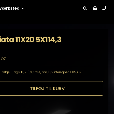
Værksted
ata 11X20 5X114,3
a OZ
:
Fælge
Tags:
11"
,
20"
,
3
,
5x114
,
66.1
,
Ej Vinteregnet
,
ET15
,
OZ
TILFØJ TIL KURV