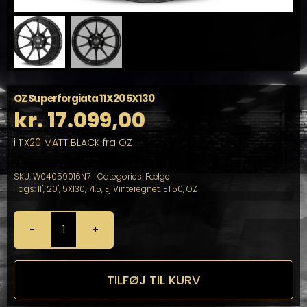
OZ Superforgiata 11X20 5X130
kr.
17.099,00
i 11X20 MATT BLACK fra OZ
SKU:
W04059016N7
Categories:
Fælge
Tags:
11"
,
20"
,
5X130
,
71.5
,
Ej Vinteregnet
,
ET50
,
OZ
OZ
Superforgiata
11X20
5X130
TILFØJ TIL KURV
antal