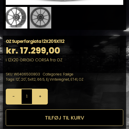
OZ Superforgiata 12X20 5X112
kr.
17.299,00
i 12X20 GRIGIO CORSA fra OZ
SKU:
W04065008G3
Categories:
Fælge
Tags:
12"
,
20"
,
5x112
,
66.5
,
Ej Vinteregnet
,
ET41
,
OZ
OZ
Superforgiata
12X20
5X112
TILFØJ TIL KURV
antal