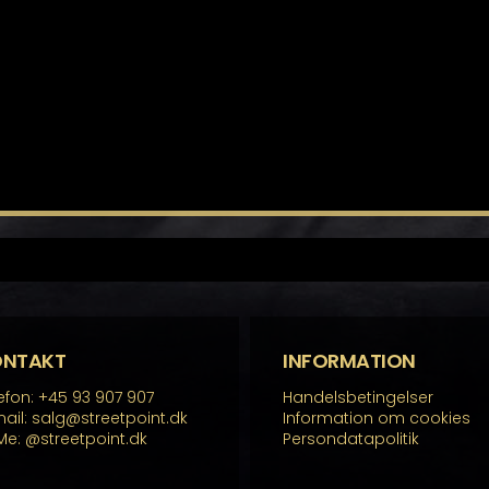
ONTAKT
INFORMATION
efon: +45 93 907 907
Handelsbetingelser
ail: salg@streetpoint.dk
Information om cookies
Me:
@streetpoint.dk
Persondatapolitik