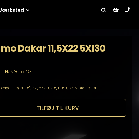
Værksted
smo Dakar 11,5X22 5X130
ETTERING fra OZ
Fælge
Tags:
11.5"
,
22"
,
5X130
,
71.5
,
ET60
,
OZ
,
Vinteregnet
TILFØJ TIL KURV