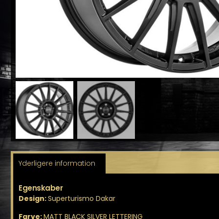
Yderligere information
Egenskaber
Design:
Superturismo Dakar
Farve:
MATT BLACK SILVER LETTERING