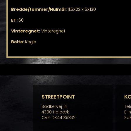
Bredde/tommer/Hulmål:
11,5X22 x 5X130
ET:
60
Vinteregnet:
Vinteregnet
Bolte:
Kegle
STREETPOINT
K
Bødkervej 14
Tel
4300 Holbæk
E-m
CVR: DK44139332
So