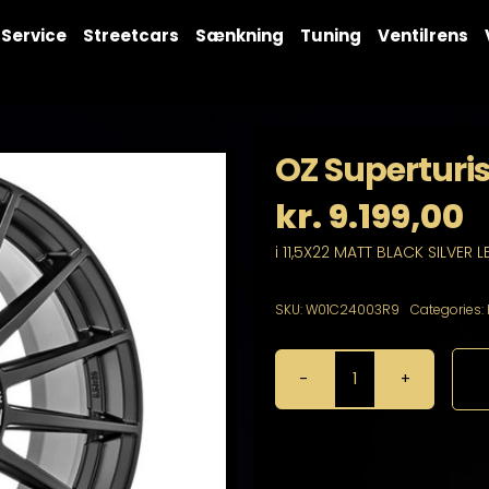
Service
Streetcars
Sænkning
Tuning
Ventilrens
OZ Superturi
kr.
9.199,00
i 11,5X22 MATT BLACK SILVER L
SKU:
W01C24003R9
Categories:
OZ
Superturismo
Dakar
11,5X22
5X130