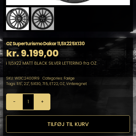
OZ Superturismo Dakar 11,5X22 5X130
kr.
9.199,00
i 11,5X22 MATT BLACK SILVER LETTERING fra OZ
SKU:
W01C24001R9
Categories:
Fælge
Tags:
11.5"
,
22"
,
5X130
,
71.5
,
ET22
,
OZ
,
Vinteregnet
OZ
Superturismo
Dakar
11,5X22
TILFØJ TIL KURV
5X130
antal