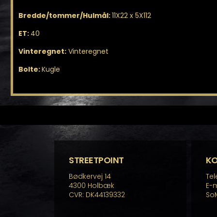
Bredde/tommer/Hulmål:
11X22 x 5X112
ET:
40
Vinteregnet:
Vinteregnet
Bolte:
Kugle
STREETPOINT
K
Bødkervej 14
Tel
4300 Holbæk
E-m
CVR: DK44139332
So