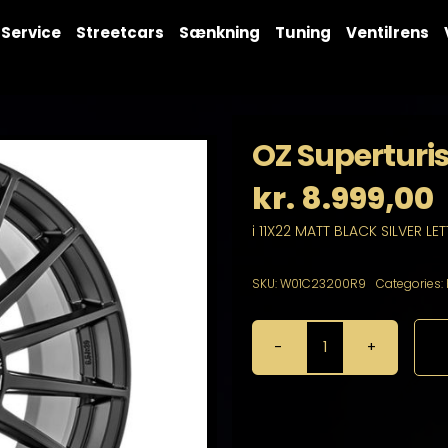
Service
Streetcars
Sænkning
Tuning
Ventilrens
OZ Superturi
kr.
8.999,00
i 11X22 MATT BLACK SILVER LE
SKU:
W01C23200R9
Categories:
OZ
Superturismo
Dakar
11X22
5X112