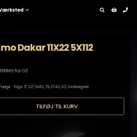
Værksted
smo Dakar 11X22 5X112
TTERING fra OZ
Fælge
Tags:
11"
,
22"
,
5x112
,
79
,
ET40
,
OZ
,
Vinteregnet
TILFØJ TIL KURV