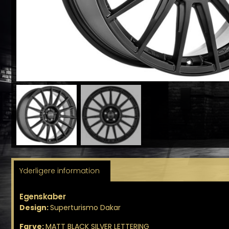
Yderligere information
Egenskaber
Design:
Superturismo Dakar
Farve:
MATT BLACK SILVER LETTERING