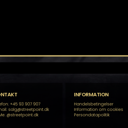
ONTAKT
INFORMATION
efon: +45 93 907 907
Handelsbetingelser
ail: salg@streetpoint.dk
Information om cookies
Me:
@streetpoint.dk
Persondatapolitik