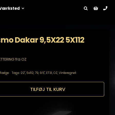
Værksted
smo Dakar 9,5X22 5X112
ETTERING fra OZ
Fælge
Tags:
22"
,
5x112
,
79
,
9.5"
,
ET31
,
OZ
,
Vinteregnet
TILFØJ TIL KURV