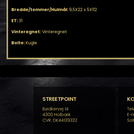
Bredde/tommer/Hulmål:
9,5X22 x 5X112
ET:
31
Vinteregnet:
Vinteregnet
Bolte:
Kugle
STREETPOINT
K
Bødkervej 14
Tel
4300 Holbæk
E-m
CVR: DK44139332
So