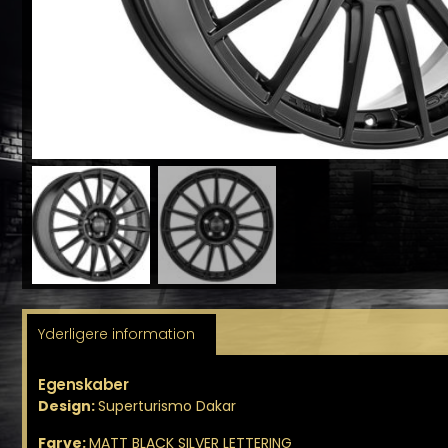
Yderligere information
Egenskaber
Design:
Superturismo Dakar
Farve:
MATT BLACK SILVER LETTERING