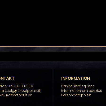
ONTAKT
INFORMATION
efon: +45 93 907 907
Handelsbetingelser
ail: salg@streetpoint.dk
Information om cookies
Me:
@streetpoint.dk
Persondatapolitik