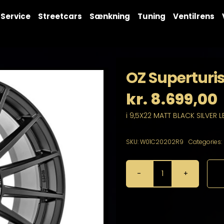
Service
Streetcars
Sænkning
Tuning
Ventilrens
OZ Superturi
kr.
8.699,00
i 9,5X22 MATT BLACK SILVER L
SKU:
W01C20202R9
Categories:
OZ
Superturismo
Dakar
9,5X22
5X112