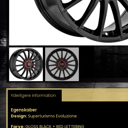
Yderligere information
Egenskaber
Design:
Superturismo Evoluzione
Farve:
GLOSS BLACK + RED LETTERING