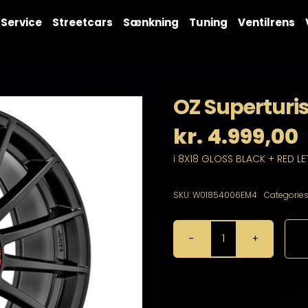
Service
Streetcars
Sænkning
Tuning
Ventilrens
OZ Superturi
kr.
4.999,00
i 8X18 GLOSS BLACK + RED LE
SKU:
W01854006EM4
Categories
OZ
Superturismo
Evoluzione
8X18
5X112