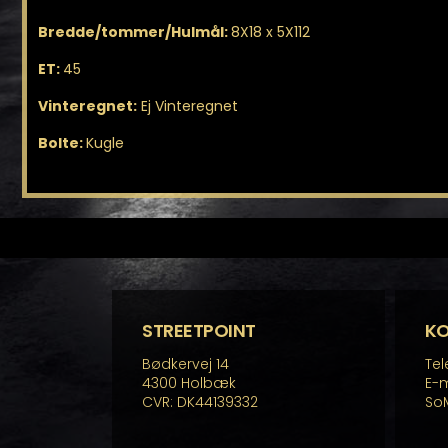
Bredde/tommer/Hulmål:
8X18 x 5X112
ET:
45
Vinteregnet:
Ej Vinteregnet
Bolte:
Kugle
STREETPOINT
K
Bødkervej 14
Tel
4300 Holbæk
E-m
CVR: DK44139332
So