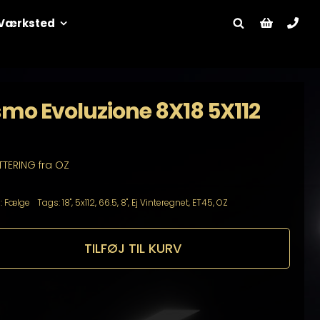
Værksted
smo Evoluzione 8X18 5X112
TTERING fra OZ
:
Fælge
Tags:
18"
,
5x112
,
66.5
,
8"
,
Ej Vinteregnet
,
ET45
,
OZ
TILFØJ TIL KURV