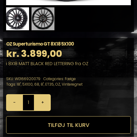
OZ Superturismo GT 8X18 5X100
kr.
3.899,00
i 8X18 MATT BLACK RED LETTERING fra OZ
SKU:
W0166920079
Categories:
Fælge
Tags:
18"
,
5X100
,
68
,
8"
,
ET35
,
OZ
,
Vinteregnet
OZ
Superturismo
GT
8X18
TILFØJ TIL KURV
5X100
antal