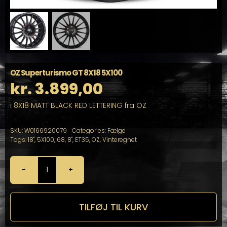
OZ Superturismo GT 8X18 5X100
kr.
3.899,00
i 8X18 MATT BLACK RED LETTERING fra OZ
SKU:
W0166920079
Categories:
Fælge
Tags:
18"
,
5X100
,
68
,
8"
,
ET35
,
OZ
,
Vinteregnet
OZ
Superturismo
GT
8X18
TILFØJ TIL KURV
5X100
antal