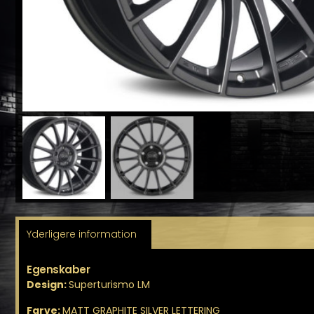
Yderligere information
Egenskaber
Design:
Superturismo LM
Farve:
MATT GRAPHITE SILVER LETTERING