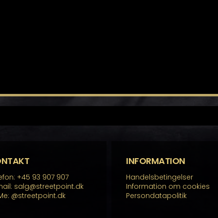
ONTAKT
INFORMATION
efon: +45 93 907 907
Handelsbetingelser
ail: salg@streetpoint.dk
Information om cookies
Me:
@streetpoint.dk
Persondatapolitik