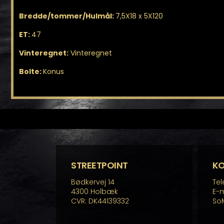
Bredde/tommer/Hulmål:
7,5X18 x 5X120
ET:
47
Vinteregnet:
Vinteregnet
Bolte:
Konus
STREETPOINT
K
Bødkervej 14
Tel
4300 Holbæk
E-m
CVR: DK44139332
So