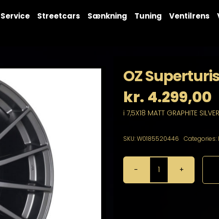
Service
Streetcars
Sænkning
Tuning
Ventilrens
OZ Superturi
kr.
4.299,00
i 7,5X18 MATT GRAPHITE SILVE
SKU:
W0185520446
Categories:
OZ
Superturismo
LM
7,5X18
5X120