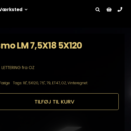
Værksted
smo LM 7,5X18 5X120
R LETTERING fra OZ
Fælge
Tags:
18"
,
5X120
,
7.5"
,
79
,
ET47
,
OZ
,
Vinteregnet
TILFØJ TIL KURV