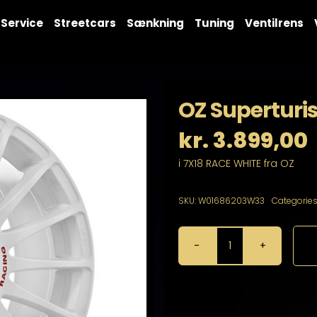
Service
Streetcars
Sænkning
Tuning
Ventilrens
OZ Superturi
kr.
3.899,00
i 7X18 RACE WHITE fra OZ
SKU:
W01686203W33
Categories
OZ
Superturismo
WRC
7X18
4X100