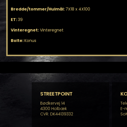
Bredde/tommer/Hulmål:
7X18 x 4X100
ET:
39
Vinteregnet:
Vinteregnet
Bolte:
Konus
STREETPOINT
K
Bødkervej 14
Tel
4300 Holbæk
E-m
CVR: DK44139332
So