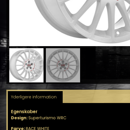
Yderligere information
Egenskaber
Design:
Superturismo WRC
Farve:
RACE WHITE