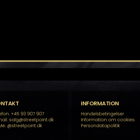
ONTAKT
INFORMATION
efon: +45 93 907 907
Handelsbetingelser
ail: salg@streetpoint.dk
Information om cookies
Me:
@streetpoint.dk
Persondatapolitik