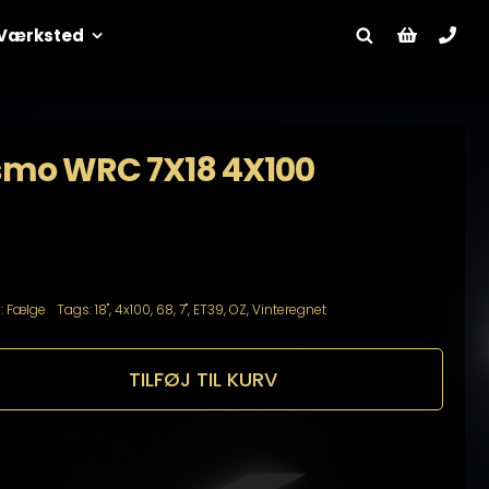
Værksted
smo WRC 7X18 4X100
:
Fælge
Tags:
18"
,
4x100
,
68
,
7"
,
ET39
,
OZ
,
Vinteregnet
TILFØJ TIL KURV