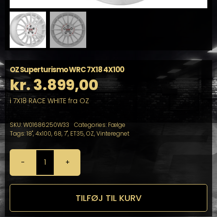
OZ Superturismo WRC 7X18 4X100
kr.
3.899,00
i 7X18 RACE WHITE fra OZ
SKU:
W01686250W33
Categories:
Fælge
Tags:
18"
,
4x100
,
68
,
7"
,
ET35
,
OZ
,
Vinteregnet
OZ
Superturismo
WRC
7X18
TILFØJ TIL KURV
4X100
antal