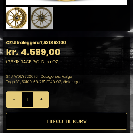
OZ Ultraleggera 7,5X18 5X100
kr.
4.599,00
i 7,5X18 RACE GOLD fra OZ
SKU:
W0173720076
Categories:
Fælge
Tags:
18"
,
5X100
,
68
,
7.5"
,
ET48
,
OZ
,
Vinteregnet
OZ
Ultraleggera
7,5X18
5X100
TILFØJ TIL KURV
antal