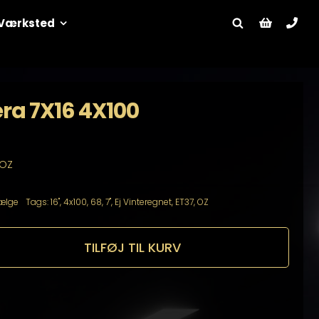
Værksted
ra 7X16 4X100
 OZ
ælge
Tags:
16"
,
4x100
,
68
,
7"
,
Ej Vinteregnet
,
ET37
,
OZ
TILFØJ TIL KURV