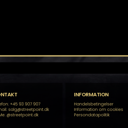
ONTAKT
INFORMATION
efon: +45 93 907 907
Handelsbetingelser
ail: salg@streetpoint.dk
Information om cookies
Me:
@streetpoint.dk
Persondatapolitik