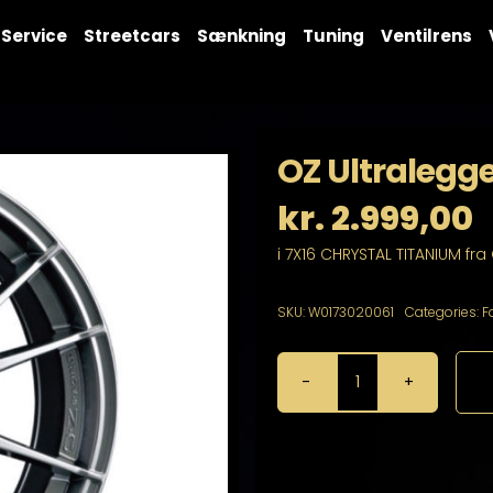
Service
Streetcars
Sænkning
Tuning
Ventilrens
OZ Ultralegge
kr.
2.999,00
i 7X16 CHRYSTAL TITANIUM fra
SKU:
W0173020061
Categories:
F
OZ
Ultraleggera
7X16
4X100
antal