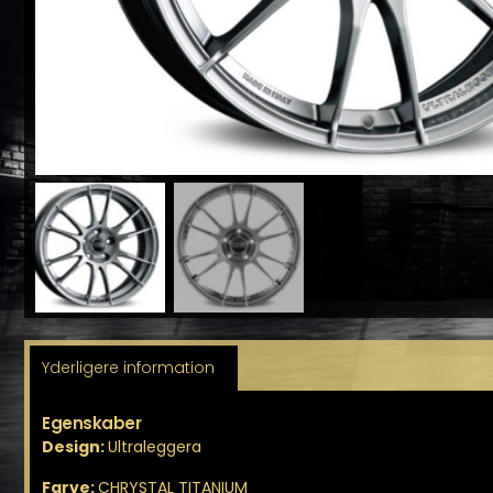
Yderligere information
Egenskaber
Design:
Ultraleggera
Farve:
CHRYSTAL TITANIUM