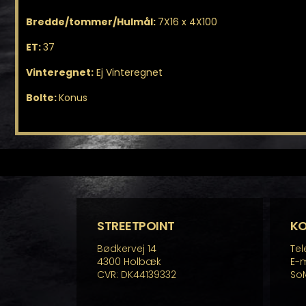
Bredde/tommer/Hulmål:
7X16 x 4X100
ET:
37
Vinteregnet:
Ej Vinteregnet
Bolte:
Konus
STREETPOINT
K
Bødkervej 14
Tel
4300 Holbæk
E-m
CVR: DK44139332
So