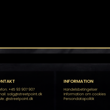
ONTAKT
INFORMATION
efon: +45 93 907 907
Handelsbetingelser
ail: salg@streetpoint.dk
Information om cookies
Me:
@streetpoint.dk
Persondatapolitik