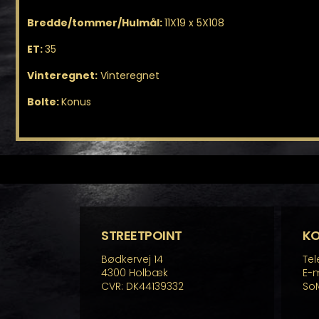
Bredde/tommer/Hulmål:
11X19 x 5X108
ET:
35
Vinteregnet:
Vinteregnet
Bolte:
Konus
STREETPOINT
K
Bødkervej 14
Tel
4300 Holbæk
E-m
CVR: DK44139332
So