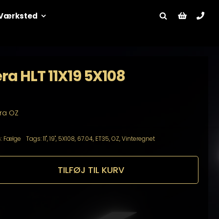
Værksted
ra HLT 11X19 5X108
fra OZ
s:
Fælge
Tags:
11"
,
19"
,
5X108
,
67.04
,
ET35
,
OZ
,
Vinteregnet
TILFØJ TIL KURV