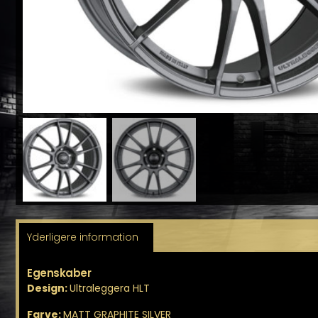
Yderligere information
Egenskaber
Design:
Ultraleggera HLT
Farve:
MATT GRAPHITE SILVER