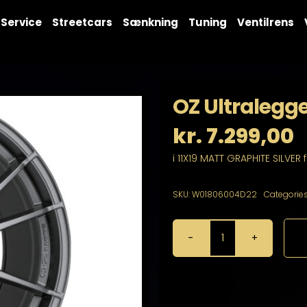
Service
Streetcars
Sænkning
Tuning
Ventilrens
OZ Ultralegge
kr.
7.299,00
i 11X19 MATT GRAPHITE SILVER 
SKU:
W01806004D22
Categorie
OZ
Ultraleggera
HLT
11X19
5X108