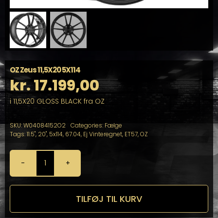
OZ Zeus 11,5X20 5X114
kr.
17.199,00
i 11,5X20 GLOSS BLACK fra OZ
SKU:
W04084152O2
Categories:
Fælge
Tags:
11.5"
,
20"
,
5x114
,
67.04
,
Ej Vinteregnet
,
ET57
,
OZ
OZ
Zeus
11,5X20
5X114
TILFØJ TIL KURV
antal