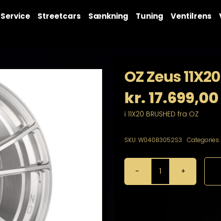
Service
Streetcars
Sænkning
Tuning
Ventilrens
OZ Zeus 11X20
kr.
17.699,00
i 11X20 BRUSHED fra OZ
SKU:
W04083052S3
Categories
OZ
Zeus
11X20
5X114
antal