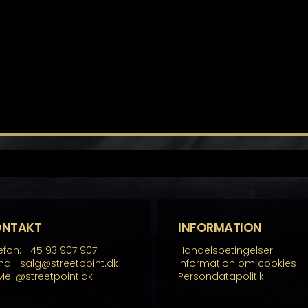
ONTAKT
INFORMATION
efon: +45 93 907 907
Handelsbetingelser
ail: salg@streetpoint.dk
Information om cookies
Me:
@streetpoint.dk
Persondatapolitik