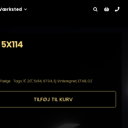
Værksted
 5X114
:
Fælge
Tags:
11"
,
20"
,
5x114
,
67.04
,
Ej Vinteregnet
,
ET48
,
OZ
TILFØJ TIL KURV