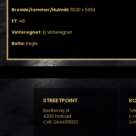
Bredde/tommer/Hulmål:
11X20 x 5X114
ET:
48
Vinteregnet:
Ej Vinteregnet
Bolte:
Kegle
STREETPOINT
K
Bødkervej 14
Tel
4300 Holbæk
E-m
CVR: DK44139332
So