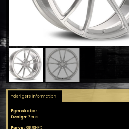
Yderligere information
Egenskaber
Design:
Zeus
Farve:
BRUSHED