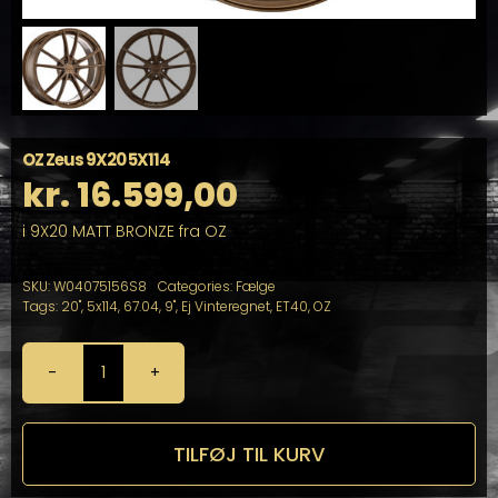
OZ Zeus 9X20 5X114
kr.
16.599,00
i 9X20 MATT BRONZE fra OZ
SKU:
W04075156S8
Categories:
Fælge
Tags:
20"
,
5x114
,
67.04
,
9"
,
Ej Vinteregnet
,
ET40
,
OZ
OZ
Zeus
9X20
5X114
TILFØJ TIL KURV
antal