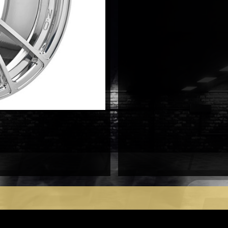
9X21
5X112
antal