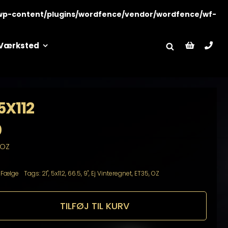
wp-content/plugins/wordfence/vendor/wordfence/wf-
Værksted
5X112
0
 OZ
:
Fælge
Tags:
21"
,
5x112
,
66.5
,
9"
,
Ej Vinteregnet
,
ET35
,
OZ
TILFØJ TIL KURV