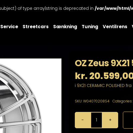
subject) of type array|string is deprecated in
/var/www/html/
Service
Streetcars
Sænkning
Tuning
Ventilrens
OZ Zeus 9X21 
kr.
20.599,0
i 9X21 CERAMIC POLISHED fra
SKU:
W04070208S4
Categories
OZ
Zeus