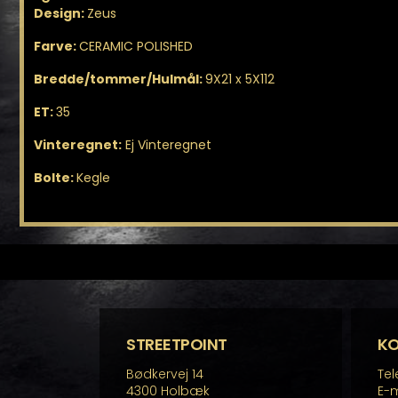
Design:
Zeus
Farve:
CERAMIC POLISHED
Bredde/tommer/Hulmål:
9X21 x 5X112
ET:
35
Vinteregnet:
Ej Vinteregnet
Bolte:
Kegle
STREETPOINT
K
Bødkervej 14
Tel
4300 Holbæk
E-m