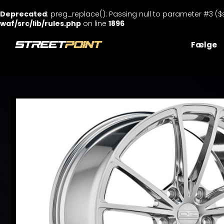
Deprecated
: preg_replace(): Passing null to parameter #3 ($
waf/src/lib/rules.php
on line
1896
Skip
to
Fælge
content