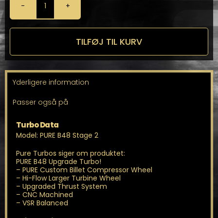
PURE
B48
Stage
2
TILFØJ TIL KURV
-
PURE
TURBOS
Hybrid
Yderligere information
Turbo
antal
Passer også på
Turbo Data
Model: PURE B48 Stage 2
Pure Turbos siger om produktet:
PURE B48 Upgrade Turbo!
– PURE Custom Billet Compressor Wheel
– Hi-Flow Larger Turbine Wheel
– Upgraded Thrust System
– CNC Machined
– VSR Balanced