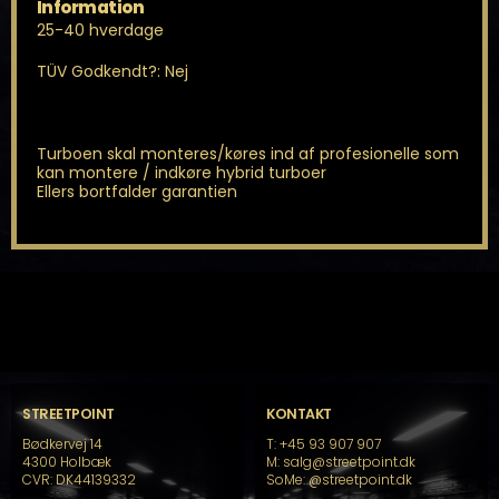
Information
25-40 hverdage
TÜV Godkendt?: Nej
Turboen skal monteres/køres ind af profesionelle som
kan montere / indkøre hybrid turboer
Ellers bortfalder garantien
STREETPOINT
KONTAKT
Bødkervej 14
T: +45 93 907 907
4300 Holbæk
M: salg@streetpoint.dk
CVR: DK44139332
SoMe:
@streetpoint.dk