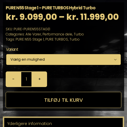
PURE N55 Stage 1 – PURE TURBOS Hybrid Turbo
Pr
kr.
9.099,00
–
kr.
11.999,00
k
SKU:
PURE-PUREN55STAGE1
Categories:
Alle Varer
,
Performance dele
,
Turbo
ti
Tags:
PURE N55 Stage 1
,
PURE TURBOS
,
Turbo
Variant
kr

PURE
N55
Stage
1
TILFØJ TIL KURV
-
PURE
TURBOS
Hybrid
Yderligere information
Turbo