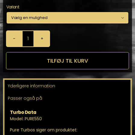
Variant

PURE550
-
PURE
TURBOS
TILFØJ TIL KURV
Hybrid
Turbo
antal
Yderligere information
Passer også på
Turbo Data
Model: PURE550
Pure Turbos siger om produktet: