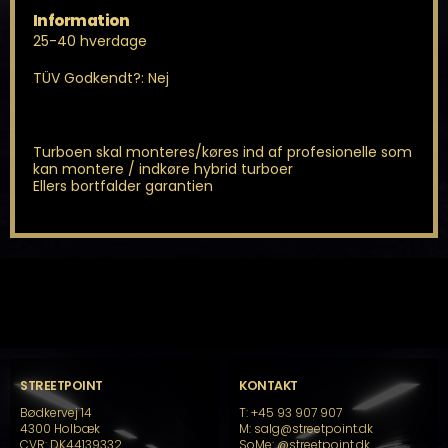
Information
25-40 hverdage
TÜV Godkendt?: Nej
Turboen skal monteres/køres ind af profesionelle som
kan montere / indkøre hybrid turboer
Ellers bortfalder garantien
STREETPOINT
KONTAKT
Bødkervej 14
T: +45 93 907 907
4300 Holbæk
M: salg@streetpoint.dk
CVR: DK44139332
SoMe:
@streetpoint.dk