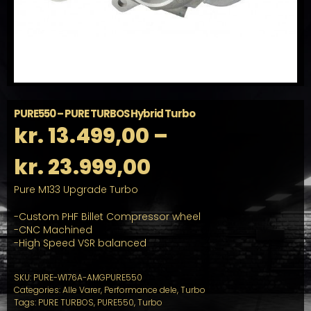
PURE550 – PURE TURBOS Hybrid Turbo
kr.
13.499,00
–
Prisinterval:
kr.
23.999,00
Pure M133 Upgrade Turbo
kr. 13.499,00
-Custom PHF Billet Compressor wheel
til
-CNC Machined
-High Speed VSR balanced
kr. 23.999,00
SKU:
PURE-W176A-AMGPURE550
Categories:
Alle Varer
,
Performance dele
,
Turbo
Tags:
PURE TURBOS
,
PURE550
,
Turbo