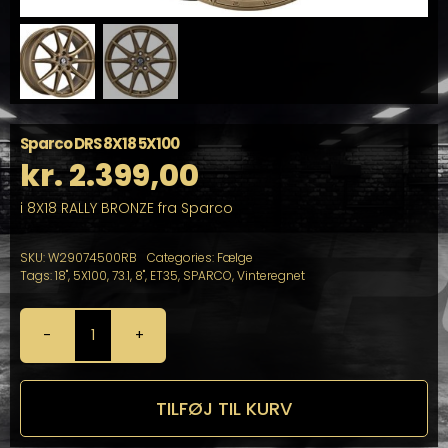
Sparco DRS 8X18 5X100
kr.
2.399,00
i 8X18 RALLY BRONZE fra Sparco
SKU:
W29074500RB
Categories:
Fælge
Tags:
18"
,
5X100
,
73.1
,
8"
,
ET35
,
SPARCO
,
Vinteregnet
Sparco
DRS
8X18
5X100
TILFØJ TIL KURV
antal