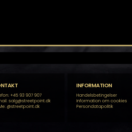
ONTAKT
INFORMATION
efon: +45 93 907 907
Handelsbetingelser
ail: salg@streetpoint.dk
Information om cookies
Me:
@streetpoint.dk
Persondatapolitik