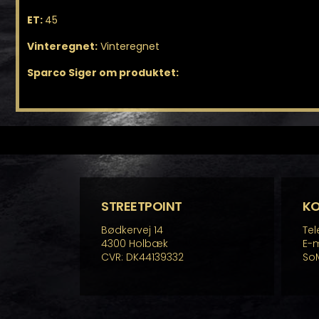
ET:
45
Vinteregnet:
Vinteregnet
Sparco Siger om produktet:
STREETPOINT
K
Bødkervej 14
Tel
4300 Holbæk
E-m
CVR: DK44139332
So