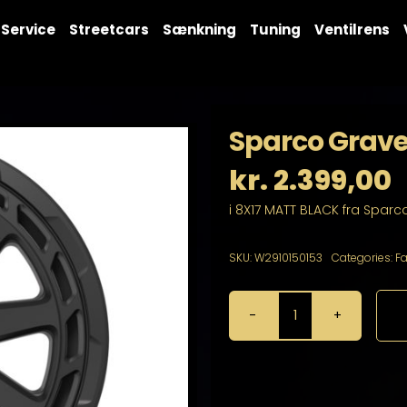
Service
Streetcars
Sænkning
Tuning
Ventilrens
Sparco Grave
kr.
2.399,00
i 8X17 MATT BLACK fra Sparc
SKU:
W2910150153
Categories:
F
Sparco
Gravel
8X17
5X108
antal