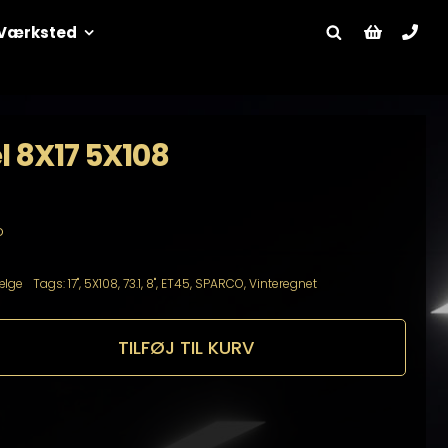
Værksted
l 8X17 5X108
o
ælge
Tags:
17"
,
5X108
,
73.1
,
8"
,
ET45
,
SPARCO
,
Vinteregnet
TILFØJ TIL KURV