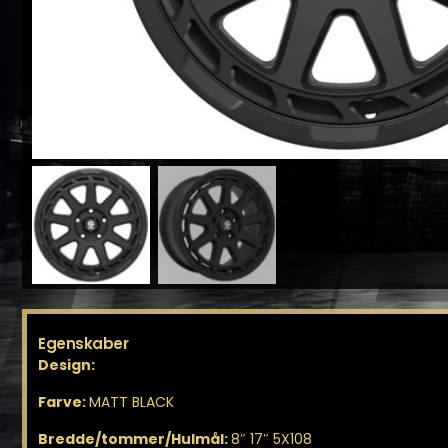
Egenskaber
Design:
Farve:
MATT BLACK
Bredde/tommer/Hulmål:
8″ 17″ 5X108