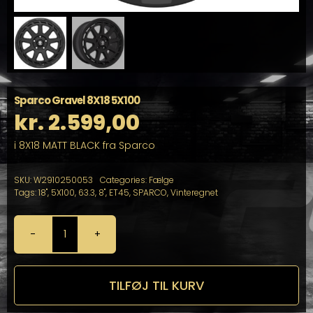
Sparco Gravel 8X18 5X100
kr.
2.599,00
i 8X18 MATT BLACK fra Sparco
SKU:
W2910250053
Categories:
Fælge
Tags:
18"
,
5X100
,
63.3
,
8"
,
ET45
,
SPARCO
,
Vinteregnet
Sparco
Gravel
8X18
5X100
TILFØJ TIL KURV
antal