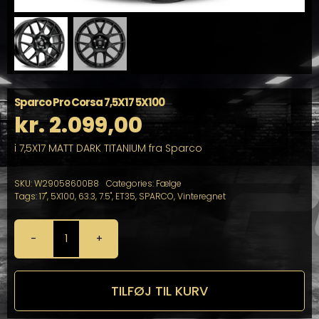
Sparco Pro Corsa 7,5X17 5X100
kr.
2.099,00
i 7,5X17 MATT DARK TITANIUM fra Sparco
SKU:
W29058600B8
Categories:
Fælge
Tags:
17"
,
5X100
,
63.3
,
7.5"
,
ET35
,
SPARCO
,
Vinteregnet
Sparco
Pro
Corsa
7,5X17
TILFØJ TIL KURV
5X100
antal