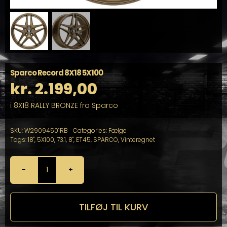
Sparco Record 8X18 5X100
kr.
2.199,00
i 8X18 RALLY BRONZE fra Sparco
SKU:
W29094501RB
Categories:
Fælge
Tags:
18"
,
5X100
,
73.1
,
8"
,
ET45
,
SPARCO
,
Vinteregnet
Sparco
Record
8X18
5X100
TILFØJ TIL KURV
antal