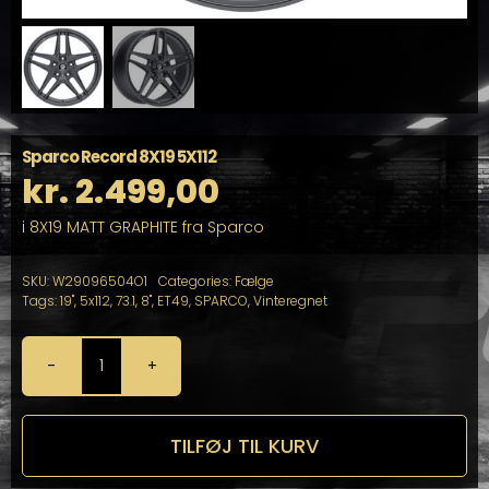
Sparco Record 8X19 5X112
kr.
2.499,00
i 8X19 MATT GRAPHITE fra Sparco
SKU:
W29096504O1
Categories:
Fælge
Tags:
19"
,
5x112
,
73.1
,
8"
,
ET49
,
SPARCO
,
Vinteregnet
Sparco
Record
8X19
5X112
TILFØJ TIL KURV
antal