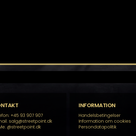
ONTAKT
INFORMATION
efon: +45 93 907 907
Handelsbetingelser
ail: salg@streetpoint.dk
Information om cookies
Me:
@streetpoint.dk
Persondatapolitik