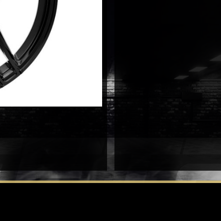
8X19
5X112
antal