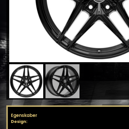
Egenskaber
Design: