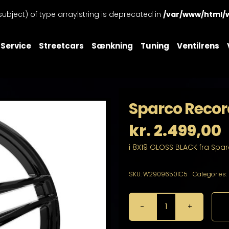
subject) of type array|string is deprecated in
/var/www/html/
Service
Streetcars
Sænkning
Tuning
Ventilrens
Sparco Recor
kr.
2.499,00
i 8X19 GLOSS BLACK fra Spa
SKU:
W29096501C5
Categories:
Sparco
Record