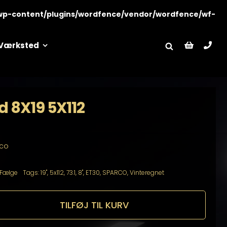
wp-content/plugins/wordfence/vendor/wordfence/wf-
Værksted
d 8X19 5X112
rco
Fælge
Tags:
19"
,
5x112
,
73.1
,
8"
,
ET30
,
SPARCO
,
Vinteregnet
TILFØJ TIL KURV