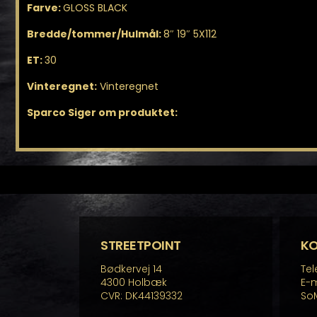
Farve:
GLOSS BLACK
Bredde/tommer/Hulmål:
8″ 19″ 5X112
ET:
30
Vinteregnet:
Vinteregnet
Sparco Siger om produktet:
STREETPOINT
K
Bødkervej 14
Tel
4300 Holbæk
E-m
CVR: DK44139332
So