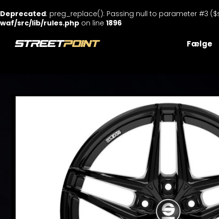
Deprecated
: preg_replace(): Passing null to parameter #3 ($
waf/src/lib/rules.php
on line
1896
Skip
to
Fælge
content