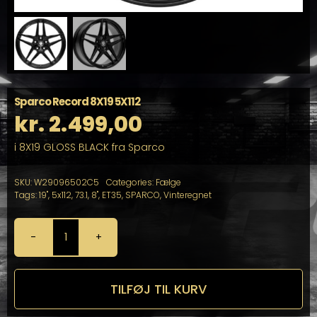
Sparco Record 8X19 5X112
kr.
2.499,00
i 8X19 GLOSS BLACK fra Sparco
SKU:
W29096502C5
Categories:
Fælge
Tags:
19"
,
5x112
,
73.1
,
8"
,
ET35
,
SPARCO
,
Vinteregnet
Sparco
Record
8X19
5X112
TILFØJ TIL KURV
antal