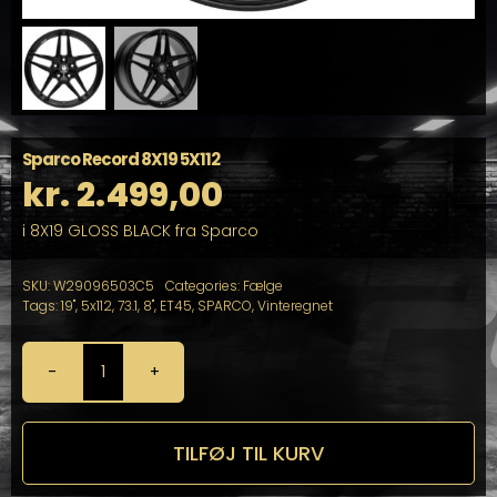
Sparco Record 8X19 5X112
kr.
2.499,00
i 8X19 GLOSS BLACK fra Sparco
SKU:
W29096503C5
Categories:
Fælge
Tags:
19"
,
5x112
,
73.1
,
8"
,
ET45
,
SPARCO
,
Vinteregnet
Sparco
Record
8X19
5X112
TILFØJ TIL KURV
antal