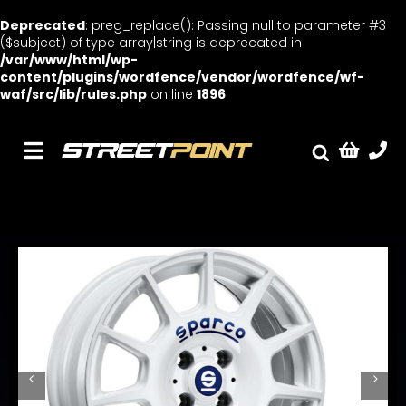
Deprecated
: preg_replace(): Passing null to parameter #3
($subject) of type array|string is deprecated in
/var/www/html/wp-
content/plugins/wordfence/vendor/wordfence/wf-
waf/src/lib/rules.php
on line
1896
Skip
to
content
Toggle
Fælge
Navigation
Service
Streetcars
Sænkning
Tuning
Ventilrens
Værksted