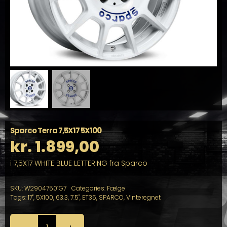
Sparco Terra 7,5X17 5X100
kr.
1.899,00
i 7,5X17 WHITE BLUE LETTERING fra Sparco
SKU:
W29047501G7
Categories:
Fælge
Tags:
17"
,
5X100
,
63.3
,
7.5"
,
ET35
,
SPARCO
,
Vinteregnet