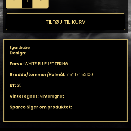
Sparco
Terra
7,5X17
5X100
TILFØJ TIL KURV
antal
Egenskaber
Design:
Farve:
WHITE BLUE LETTERING
Bredde/tommer/Hulmål:
7.5″ 17″ 5X100
ET:
35
Vinteregnet:
Vinteregnet
Sparco Siger om produktet: