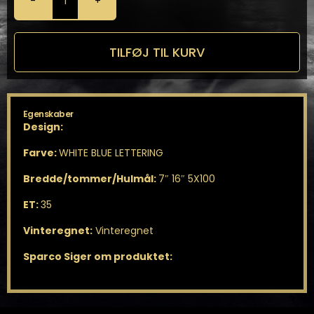
Sparco
Terra
7X16
5X100
TILFØJ TIL KURV
antal
Egenskaber
Design:
Farve:
WHITE BLUE LETTERING
Bredde/tommer/Hulmål:
7″ 16″ 5X100
ET:
35
Vinteregnet:
Vinteregnet
Sparco Siger om produktet: