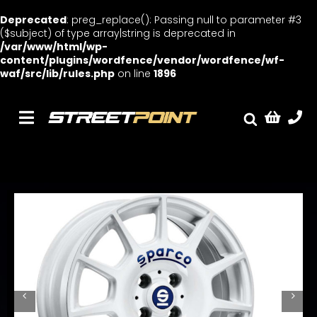
Deprecated
: preg_replace(): Passing null to parameter #3
($subject) of type array|string is deprecated in
/var/www/html/wp-
content/plugins/wordfence/vendor/wordfence/wf-
waf/src/lib/rules.php
on line
1896
Skip
to
content
Toggle
Fælge
Navigation
Service
Streetcars
Sænkning
Tuning
Ventilrens
Værksted