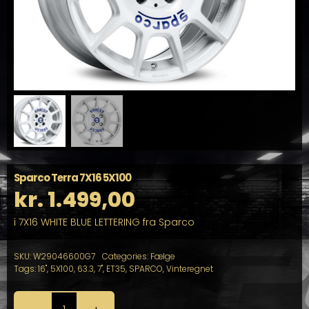
Sparco Terra 7X16 5X100
kr.
1.499,00
i 7X16 WHITE BLUE LETTERING fra Sparco
SKU:
W29046600G7
Categories:
Fælge
Tags:
16"
,
5X100
,
63.3
,
7"
,
ET35
,
SPARCO
,
Vinteregnet