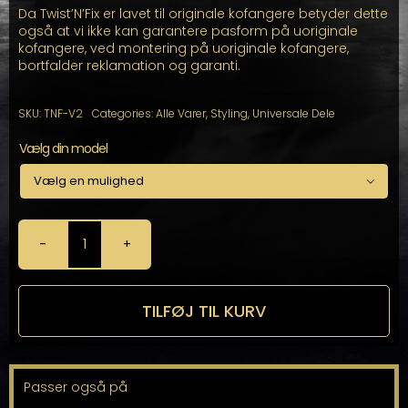
Da Twist’N’Fix er lavet til originale kofangere betyder dette
også at vi ikke kan garantere pasform på uoriginale
kofangere, ved montering på uoriginale kofangere,
bortfalder reklamation og garanti.
SKU:
TNF-V2
Categories:
Alle Varer
,
Styling
,
Universale Dele
Vælg din model

Twist
'N'
Fix
-
TILFØJ TIL KURV
Audi
RS
'Honeycomb'
Nummerpladeholder
Passer også på
antal