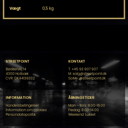
Vægt
0,5 kg
STREETPOINT
KONTAKT
Bødkervej 14
T: +45 93 907 907
4300 Holbæk
M: salg@streetpoint.dk
CVR: DK44139332
SoMe:
@streetpoint.dk
INFORMATION
ÅBNINGSTIDER
Handelsbetingelser
Man – tors: 8.00-16.00
Information om cookies
Fredag: 8.00-14.00
Persondatapolitik
Weekend: Lukket