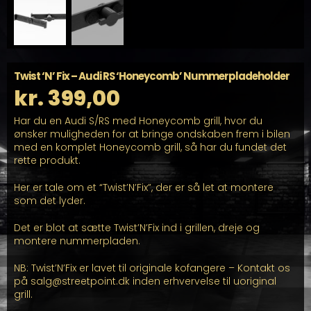
Twist ‘N’ Fix – Audi RS ‘Honeycomb’ Nummerpladeholder
kr.
399,00
Har du en Audi S/RS med Honeycomb grill, hvor du
ønsker muligheden for at bringe ondskaben frem i bilen
med en komplet Honeycomb grill, så har du fundet det
rette produkt.
Her er tale om et “Twist’N’Fix”, der er så let at montere
som det lyder.
Det er blot at sætte Twist’N’Fix ind i grillen, dreje og
montere nummerpladen.
NB: Twist’N’Fix er lavet til originale kofangere – Kontakt os
på
salg@streetpoint.dk
inden erhvervelse til uoriginal
grill.