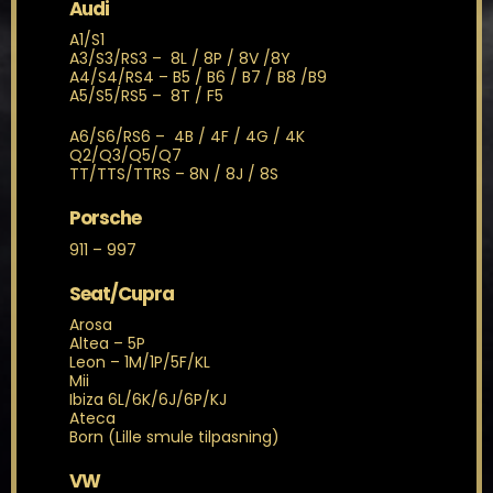
Audi
A1/S1
A3/S3/RS3 – 8L / 8P / 8V /8Y
A4/S4/RS4 – B5 / B6 / B7 / B8 /B9
A5/S5/RS5 – 8T / F5
A6/S6/RS6 – 4B / 4F / 4G / 4K
Q2/Q3/Q5/Q7
TT/TTS/TTRS – 8N / 8J / 8S
Porsche
911 – 997
Seat/Cupra
Arosa
Altea – 5P
Leon – 1M/1P/5F/KL
Mii
Ibiza 6L/6K/6J/6P/KJ
Ateca
Born (Lille smule tilpasning)
VW