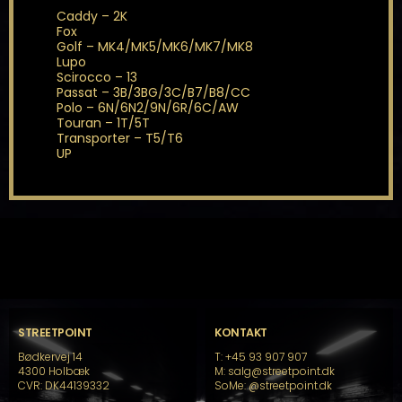
Caddy – 2K
Fox
Golf – MK4/MK5/MK6/MK7/MK8
Lupo
Scirocco – 13
Passat – 3B/3BG/3C/B7/B8/CC
Polo – 6N/6N2/9N/6R/6C/AW
Touran – 1T/5T
Transporter – T5/T6
UP
STREETPOINT
KONTAKT
Bødkervej 14
T: +45 93 907 907
4300 Holbæk
M: salg@streetpoint.dk
CVR: DK44139332
SoMe:
@streetpoint.dk